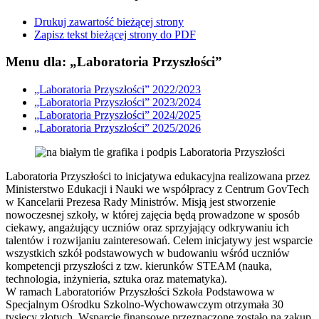
Drukuj zawartość bieżącej strony
Zapisz tekst bieżącej strony do PDF
Menu dla: „Laboratoria Przyszłości”
„Laboratoria Przyszłości” 2022/2023
„Laboratoria Przyszłości” 2023/2024
„Laboratoria Przyszłości” 2024/2025
„Laboratoria Przyszłości” 2025/2026
Laboratoria Przyszłości to inicjatywa edukacyjna realizowana przez
Ministerstwo Edukacji i Nauki we współpracy z Centrum GovTech
w Kancelarii Prezesa Rady Ministrów. Misją jest stworzenie
nowoczesnej szkoły, w której zajęcia będą prowadzone w sposób
ciekawy, angażujący uczniów oraz sprzyjający odkrywaniu ich
talentów i rozwijaniu zainteresowań. Celem inicjatywy jest wsparcie
wszystkich szkół podstawowych w budowaniu wśród uczniów
kompetencji przyszłości z tzw. kierunków STEAM (nauka,
technologia, inżynieria, sztuka oraz matematyka).
W ramach Laboratoriów Przyszłości Szkoła Podstawowa w
Specjalnym Ośrodku Szkolno-Wychowawczym otrzymała 30
tysięcy złotych. Wsparcie finansowe przeznaczone zostało na zakup