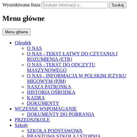
Wyszukiwana fraza
Szukaj
Menu główne
Menu główne
Ośrodek
O NAS
O NAS - TEKST ŁATWY DO CZYTANIA I
ROZUMIENIA (ETR)
O NAS - TEKST DO ODCZYTU
MASZYNOWEGO
O NAS - INFORMACJA W POLSKIM JĘZYKU
MIGOWYM (PJM)
NASZA PATRONKA
HISTORIA OŚRODKA
KADRA
DOKUMENTY
WCZESNE WSPOMAGANIE
DOKUMENTY DO POBRANIA
PRZEDSZKOLE
Szkoły
SZKOŁA PODSTAWOWA
BRANŻOWA SZKOŁA I STOPNIA