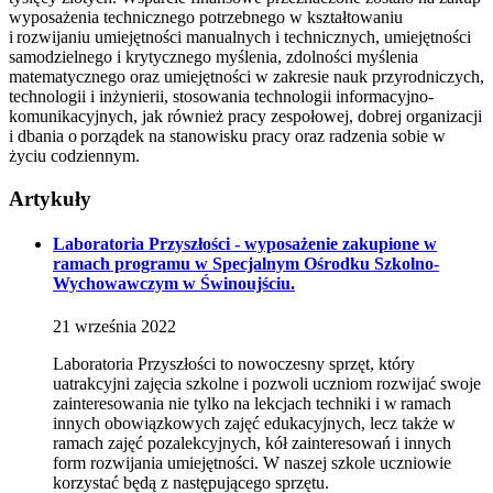
wyposażenia technicznego potrzebnego w kształtowaniu
i rozwijaniu umiejętności manualnych i technicznych, umiejętności
samodzielnego i krytycznego myślenia, zdolności myślenia
matematycznego oraz umiejętności w zakresie nauk przyrodniczych,
technologii i inżynierii, stosowania technologii informacyjno-
komunikacyjnych, jak również pracy zespołowej, dobrej organizacji
i dbania o porządek na stanowisku pracy oraz radzenia sobie w
życiu codziennym.
Artykuły
Laboratoria Przyszłości - wyposażenie zakupione w
ramach programu w Specjalnym Ośrodku Szkolno-
Wychowawczym w Świnoujściu.
21
września
2022
Laboratoria Przyszłości to nowoczesny sprzęt, który
uatrakcyjni zajęcia szkolne i pozwoli uczniom rozwijać swoje
zainteresowania nie tylko na lekcjach techniki i w ramach
innych obowiązkowych zajęć edukacyjnych, lecz także w
ramach zajęć pozalekcyjnych, kół zainteresowań i innych
form rozwijania umiejętności. W naszej szkole uczniowie
korzystać będą z następującego sprzętu.